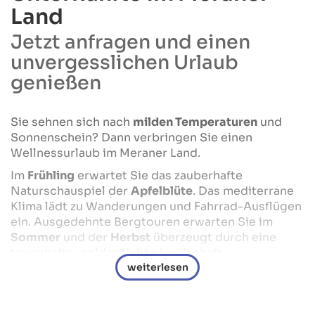
Land
Jetzt anfragen und einen
unvergesslichen Urlaub
genießen
Sie sehnen sich nach
milden Temperaturen
und
Sonnenschein? Dann verbringen Sie einen
Wellnessurlaub im Meraner Land.
Im
Frühling
erwartet Sie das zauberhafte
Naturschauspiel der
Apfelblüte
. Das mediterrane
Klima lädt zu Wanderungen und Fahrrad-Ausflügen
ein. Ausgedehnte Bergtouren erwarten Sie im
Sommer
und der
Herbst
überzeugt durch eine
traumhafte, goldgefärbte Landschaft.
Unsere ausgewählten Hotels in Meran und
Umgebung empfangen Sie in einer fantastischen
Landschaft und verwöhnen Sie mit