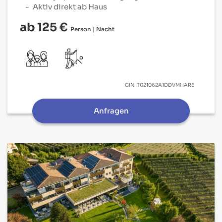
Aktiv direkt ab Haus
ab 125 €
Person | Nacht
CIN
IT021062A1DDVMHAR6
Anfragen