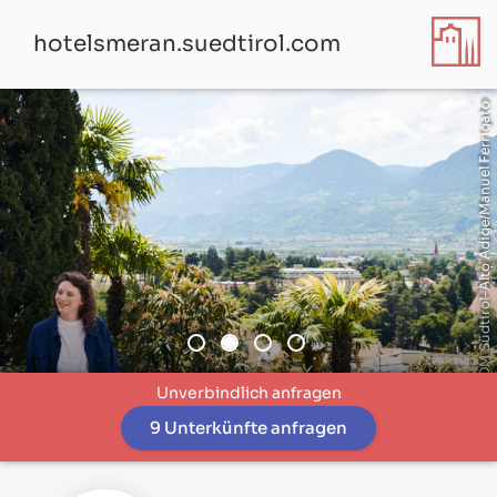
hotelsmeran.suedtirol.com
© IDM Südtirol–Alto Adige/Manuel Ferrigato
Unverbindlich anfragen
9 Unterkünfte anfragen